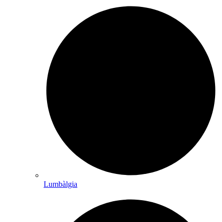
Lumbàlgia