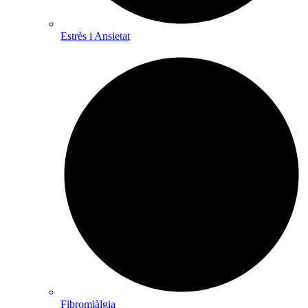
Estrès i Ansietat
Fibromiàlgia