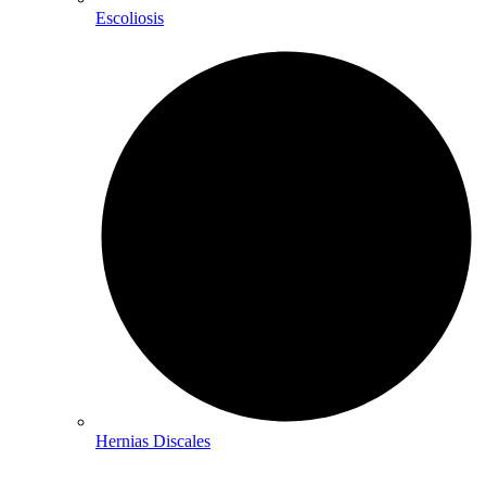
Escoliosis
Hernias Discales