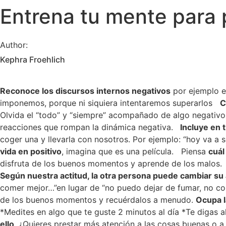
Entrena tu mente para 
Author:
Kephra Froehlich
Reconoce los discursos internos negativos
por ejemplo el
imponemos, porque ni siquiera intentaremos superarlos
C
Olvida el “todo” y “siempre” acompañado de algo negativo
reacciones que rompan la dinámica negativa.
Incluye en 
coger una y llevarla con nosotros. Por ejemplo:
“hoy va a s
vida en positivo
, imagina que es una película.
Piensa
cuál
disfruta de los buenos momentos y aprende de los malos.
Según nuestra actitud, la otra persona puede cambiar su
comer mejor…”en lugar de “no puedo dejar de fumar, no c
de los buenos momentos y recuérdalos a menudo.
Ocupa 
*Medites en algo que te guste 2 minutos al día
*Te digas a
ello
. ¿Quieres prestar más atención a las cosas buenas o a