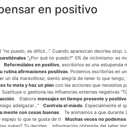
pensar en positivo
 “no puedo, es difícil…”. Cuando aparezcan decirles stop.
uestiónalos
“¿Por qué no puedo?”
0% de victimismo: es m
Reformúlalos en positivo
, escribirlos es una estupenda m
tu rutina afirmaciones positivas
. Podemos escribirlas en un
er un día maravilloso; siento alegría de tener lo que tengo
 es tu meta y haz un plan
con las acciones que necesitas pa
Sustituye o gestiona las influencias externas negativas “T
 acción
.
Elabora
mensajes en tiempo presente y positivo
onsigo adelgazar…”
Controla el miedo
. Especialmente el 
la mente con cosas buenas
.
Te animamos a que durante 2
l espejo lo que te gusta de ti
Muchas veces no podemos el
 las malas? Tú decides.
Información obtenida del taller im