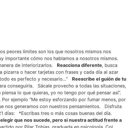
 Los peores límites son los que nosotros mismos nos
uy importante cómo nos hablamos a nosotros mismos.
anera de interiorizarlos.
Reacciona diferente
, busca
a pizarra o hacer tarjetas con frases y cada día al azar
; todo es perfecto y necesario…”
Reescribe el guión de tu
ra conseguirla.
Sácale provecho a todas las situaciones,
ú piensa lo que quieras, yo no tengo por qué pensar así”.
. Por ejemplo “Me estoy esforzando por fumar menos, por
que nos generamos con nuestros pensamientos.
Disfruta
1 días:
*Escribas tres o más cosas buenas del día.
egir que nos sucede, pero si nuestra actitud frente a
partido por Pilar Tobias, graduada en psicología. Col.